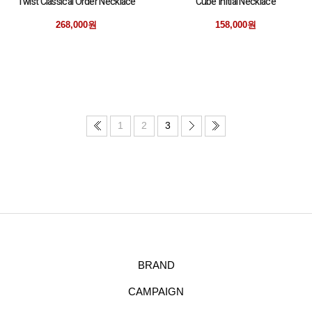
Twist Classical Order Necklace
Cube Initial Necklace
268,000원
158,000원
1
2
3
BRAND
CAMPAIGN