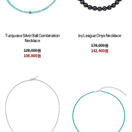
Turquoise Silver Ball Combination
Ivy League Onyx Necklace
Necklace
178,000원
128,000원
142,400원
108,800원