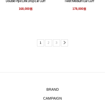
Double Pipe Link Drop Ear Cuff
Twist Medium Ear Cuff
168,000원
178,000원
1
2
3
BRAND
CAMPAIGN