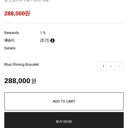
원
288,000
Rewards
1 %
배송비
(조건)
Details
Blue Shining Bracelet
288,000
원
ADD TO CART
BUY NOW