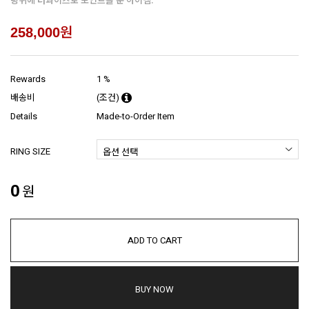
원
258,000
Rewards
1 %
배송비
(조건)
Details
Made-to-Order Item
RING SIZE
0
원
ADD TO CART
BUY NOW