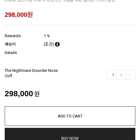
원
298,000
Rewards
1 %
배송비
(조건)
Details
The Nightmare Disorder Nose
Cuff
298,000
원
ADD TO CART
BUY NOW