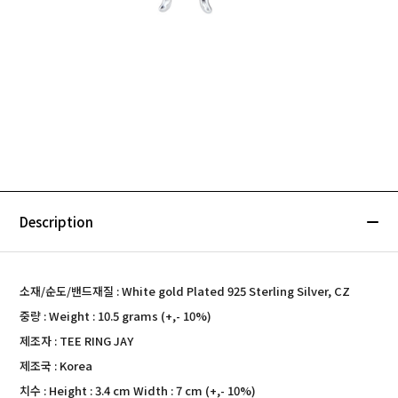
Description
소재/순도/밴드재질 : White gold Plated 925 Sterling Silver, CZ
중량 : Weight : 10.5 grams (+,- 10%)
제조자 : TEE RING JAY
제조국 : Korea
치수 : Height : 3.4 cm Width : 7 cm (+,- 10%)