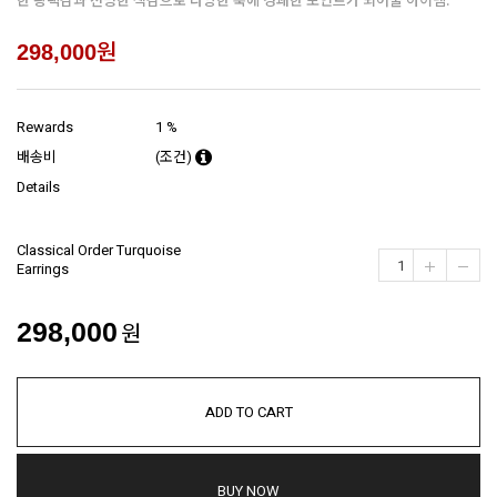
원
298,000
Rewards
1 %
배송비
(조건)
Details
Classical Order Turquoise
Earrings
298,000
원
ADD TO CART
BUY NOW