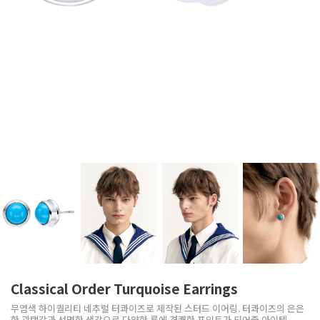
Classical Order Turquoise Earrings
무염색 하이퀄리티 네추럴 터콰이즈로 제작된 스터드 이어링. 터콰이즈의 은은
한 광택감과 선명한 색감으로 다양한 룩에 경쾌한 포인트가 되어줄 아이템.