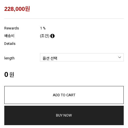
원
228,000
Rewards
1 %
배송비
(조건)
Details
length
0
원
ADD TO CART
BUY NOW