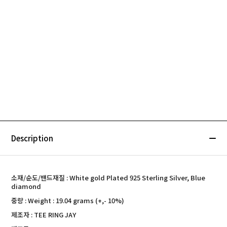
Description
소재/순도/밴드재질 : White gold Plated 925 Sterling Silver, Blue
diamond
중량 : Weight : 19.04 grams (+,- 10%)
제조자 : TEE RING JAY