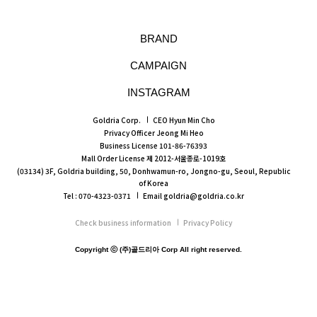
BRAND
CAMPAIGN
INSTAGRAM
Goldria Corp.
CEO Hyun Min Cho
Privacy Officer Jeong Mi Heo
Business License 101-86-76393
Mall Order License 제 2012-서울종로-1019호
(03134) 3F, Goldria building, 50, Donhwamun-ro, Jongno-gu, Seoul, Republic
of Korea
Tel : 070-4323-0371
Email goldria@goldria.co.kr
Check business information
Privacy Policy
Copyright ⓒ (주)골드리아 Corp All right reserved.