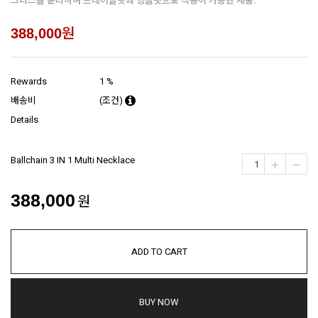
원
388,000
Rewards
1 %
배송비
(조건)
Details
Ballchain 3 IN 1 Multi Necklace
388,000
원
ADD TO CART
BUY NOW