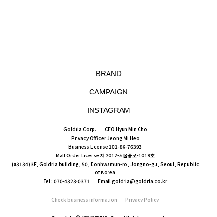
BRAND
CAMPAIGN
INSTAGRAM
Goldria Corp.
CEO Hyun Min Cho
Privacy Officer Jeong Mi Heo
Business License 101-86-76393
Mall Order License 제 2012-서울종로-1019호
(03134) 3F, Goldria building, 50, Donhwamun-ro, Jongno-gu, Seoul, Republic
of Korea
Tel : 070-4323-0371
Email goldria@goldria.co.kr
Check business information
Privacy Policy