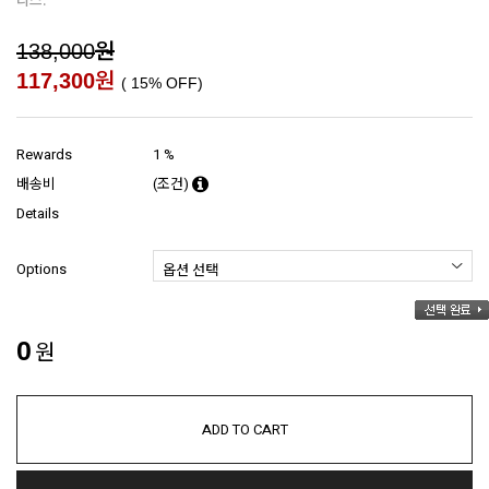
원
138,000
원
117,300
(
15
% OFF)
Rewards
1 %
배송비
(조건)
Details
Options
0
원
ADD TO CART