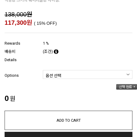
원
138,000
원
117,300
(
15
% OFF)
Rewards
1 %
배송비
(조건)
Details
Options
0
원
ADD TO CART