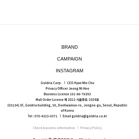
BRAND
CAMPAIGN
INSTAGRAM
Goldria Corp.
CEO Hyun Min Cho
Privacy Officer Jeong Mi Heo
Business License 101-86-76393
Mall Order License 제 2012-서울종로-1019호
(03134) 3F, Goldria building, 50, Donhwamun-ro, Jongno-gu, Seoul, Republic
of Korea
Tel : 070-4323-0371
Email goldria@goldria.co.kr
Check business information
Privacy Policy