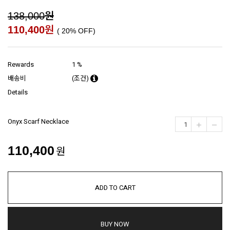
원
138,000
원
110,400
(
20
% OFF)
Rewards
1 %
배송비
(조건)
Details
Onyx Scarf Necklace
110,400
원
ADD TO CART
BUY NOW