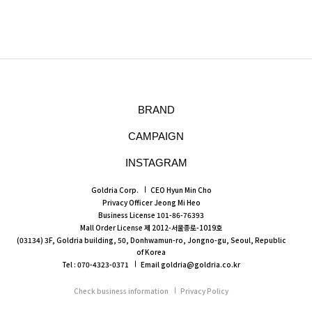
BRAND
CAMPAIGN
INSTAGRAM
Goldria Corp.
CEO Hyun Min Cho
Privacy Officer Jeong Mi Heo
Business License 101-86-76393
Mall Order License 제 2012-서울종로-1019호
(03134) 3F, Goldria building, 50, Donhwamun-ro, Jongno-gu, Seoul, Republic
of Korea
Tel : 070-4323-0371
Email goldria@goldria.co.kr
Check business information
Privacy Policy