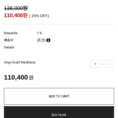
원
138,000
원
110,400
(
20
% OFF)
Rewards
1 %
배송비
(조건)
Details
Onyx Scarf Necklace
110,400
원
ADD TO CART
BUY NOW