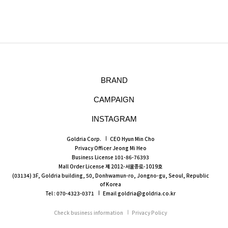
BRAND
CAMPAIGN
INSTAGRAM
Goldria Corp.
CEO Hyun Min Cho
Privacy Officer Jeong Mi Heo
Business License 101-86-76393
Mall Order License 제 2012-서울종로-1019호
(03134) 3F, Goldria building, 50, Donhwamun-ro, Jongno-gu, Seoul, Republic
of Korea
Tel : 070-4323-0371
Email goldria@goldria.co.kr
Check business information
Privacy Policy