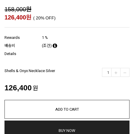
원
158,000
원
126,400
(
20
% OFF)
Rewards
1 %
배송비
(조건)
Details
Shells & Onyx Necklace Silver
126,400
원
ADD TO CART
BUY NOW