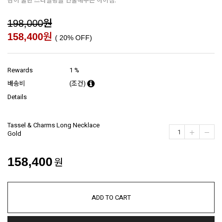
원
198,000
원
158,400
(
20
% OFF)
Rewards
1 %
배송비
(조건)
Details
Tassel & Charms Long Necklace
Gold
158,400
원
ADD TO CART