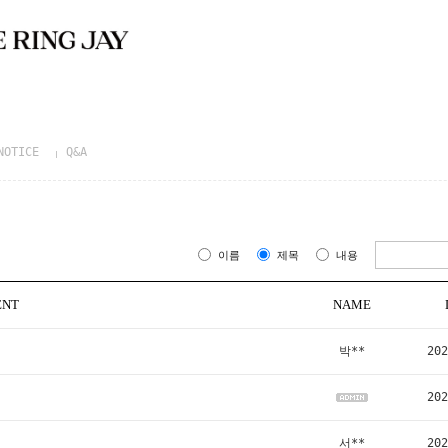
NOTICE
Q&A
이름
제목
내용
ENT
NAME
박**
202
202
서**
202